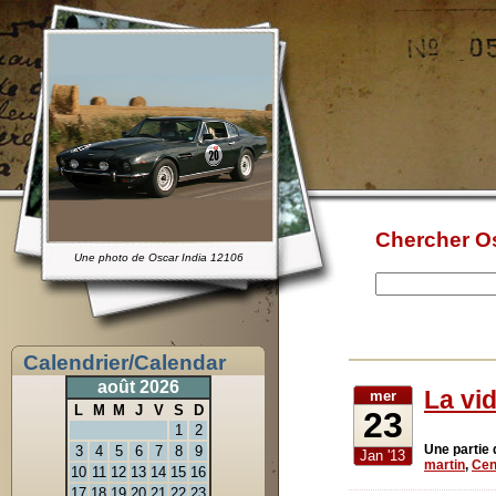
Chercher Os
Une photo de Oscar India 12106
Calendrier/Calendar
août 2026
La vid
mer
L
M
M
J
V
S
D
23
1
2
Une partie 
3
4
5
6
7
8
9
Jan '13
martin
,
Cen
10
11
12
13
14
15
16
17
18
19
20
21
22
23