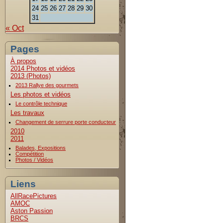
24
25
26
27
28
29
30
31
« Oct
Pages
À propos
2014 Photos et vidéos
2013 (Photos)
2013 Rallye des gourmets
Les photos et vidéos
Le contrôle technique
Les travaux
Changement de serrure porte conducteur
2010
2011
Balades, Expositions
Compétition
Photos / Vidéos
Liens
AllRacePictures
AMOC
Aston Passion
BRCS