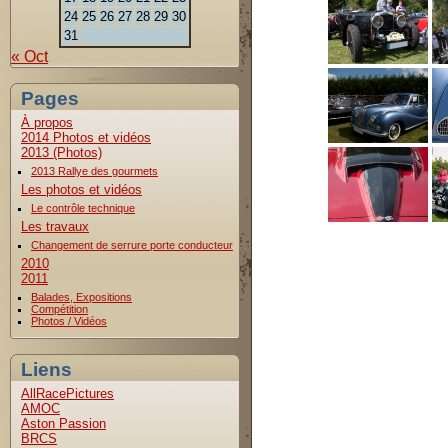
24
25
26
27
28
29
30
31
« Oct
Pages
À propos
2014 Photos et vidéos
2013 (Photos)
2013 Rallye des gourmets
Les photos et vidéos
Le contrôle technique
Les travaux
Changement de serrure porte conducteur
2010
2011
Balades, Expositions
Compétition
Photos / Vidéos
Liens
AllRacePictures
AMOC
Aston Passion
BRCS