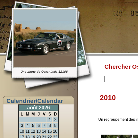
Chercher Os
Une photo de Oscar India 12106
2010
Calendrier/Calendar
août 2026
L
M
M
J
V
S
D
Un regroupement des i
1
2
3
4
5
6
7
8
9
10
11
12
13
14
15
16
17
18
19
20
21
22
23