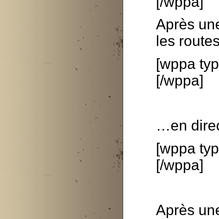
[/wppa]
Après une
les rout
[wppa typ
[/wppa]
…en direc
[wppa typ
[/wppa]
Après une