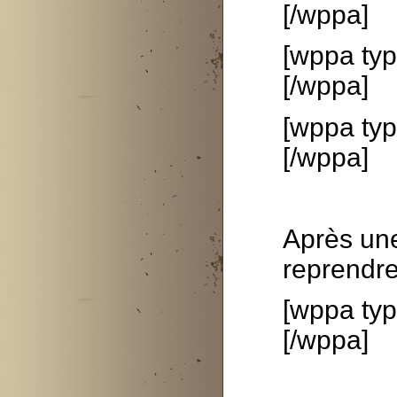
[/wppa]
[wppa typ
[/wppa]
[wppa typ
[/wppa]
Après une
reprendre
[wppa typ
[/wppa]