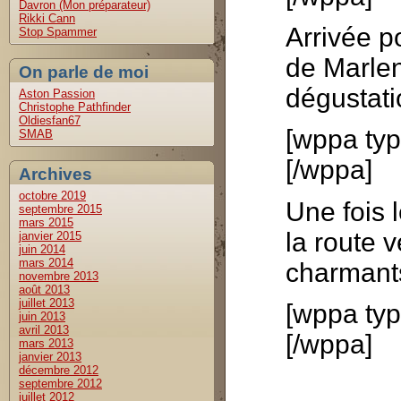
Davron (Mon préparateur)
Rikki Cann
Arrivée p
Stop Spammer
de Marlen
On parle de moi
dégustati
Aston Passion
Christophe Pathfinder
Oldiesfan67
[wppa typ
SMAB
[/wppa]
Archives
octobre 2019
Une fois 
septembre 2015
mars 2015
la route 
janvier 2015
juin 2014
mars 2014
charmants
novembre 2013
août 2013
juillet 2013
[wppa typ
juin 2013
avril 2013
[/wppa]
mars 2013
janvier 2013
décembre 2012
septembre 2012
juillet 2012