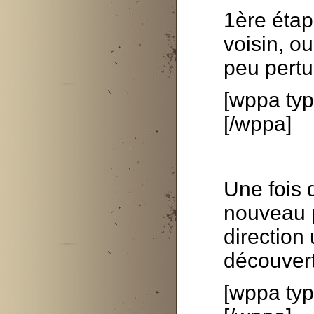
1ère étape
voisin, o
peu pertu
[wppa typ
[/wppa]
Une fois 
nouveau p
direction
découver
[wppa typ