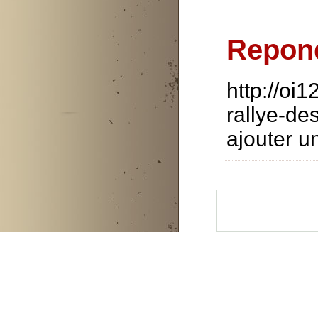
Repon
http://oi
rallye-de
ajouter u