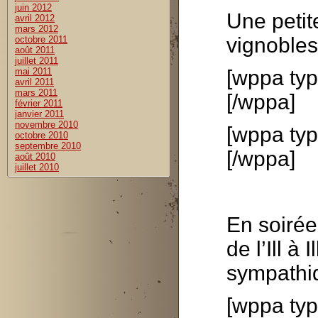
juin 2012
Une petit
avril 2012
mars 2012
vignobles
octobre 2011
août 2011
juillet 2011
[wppa typ
mai 2011
avril 2011
mars 2011
[/wppa]
février 2011
janvier 2011
novembre 2010
[wppa typ
octobre 2010
septembre 2010
[/wppa]
août 2010
juillet 2010
En soirée
de l’Ill à
sympathiq
[wppa typ