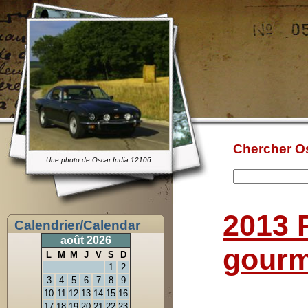
Chercher Os
Une photo de Oscar India 12106
2013 
Calendrier/Calendar
août 2026
gourm
L
M
M
J
V
S
D
1
2
3
4
5
6
7
8
9
10
11
12
13
14
15
16
17
18
19
20
21
22
23