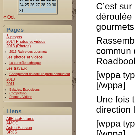
C’est sur
24
25
26
27
28
29
30
31
déroulée 
« Oct
gourmets
Pages
À propos
Rassembl
2014 Photos et vidéos
2013 (Photos)
commun du
2013 Rallye des gourmets
Les photos et vidéos
Roadbooks
Le contrôle technique
Les travaux
[wppa typ
Changement de serrure porte conducteur
2010
[/wppa]
2011
Balades, Expositions
Compétition
Une fois t
Photos / Vidéos
direction 
Liens
AllRacePictures
[wppa typ
AMOC
Aston Passion
[/wppa]
BRCS