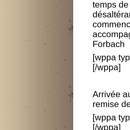
temps de 
désaltéra
commence
accompagn
Forbach
[wppa typ
[/wppa]
Arrivée a
remise des
[wppa typ
[/wppa]