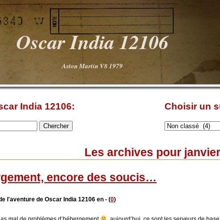
Oscar India 12106
Aston Martin V8 1979
car India 12106:
Choisir un su
Les archives pour janvie
gement, encore des soucis…
de l'aventure de Oscar India 12106 en - (
0
)
pas mal de problèmes d’hébergement
aujourd’hui, ce sont les serveurs de base 