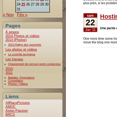
plus près, si les problè
24
25
26
27
28
29
30
31
« Nov
Fév »
Hostin
sam
22
Pages
Une partie 
Jan '11
À propos
2014 Photos et vidéos
One more time some ho
2013 (Photos)
move the blog one mor
2013 Rallye des gourmets
Les photos et vidéos
Le contrôle technique
Les travaux
Changement de serrure porte conducteur
2010
2011
Balades, Expositions
Compétition
Photos / Vidéos
Liens
AllRacePictures
AMOC
Aston Passion
BRCS