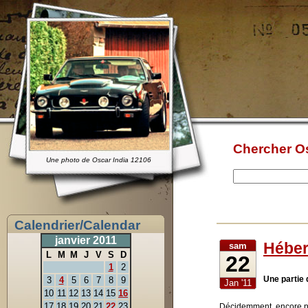
Chercher Os
Une photo de Oscar India 12106
Calendrier/Calendar
janvier 2011
Héber
sam
L
M
M
J
V
S
D
22
1
2
Une partie 
3
4
5
6
7
8
9
Jan '11
10
11
12
13
14
15
16
17
18
19
20
21
22
23
Décidemment, encore 