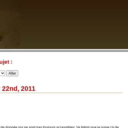
jet :
r 22nd, 2011
de donnée qui ne sont pas toujours accessibles. Va falloir que je suive çà de