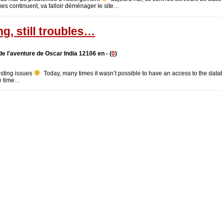
mes continuent, va falloir déménager le site…
g, still troubles…
de l'aventure de Oscar India 12106 en - (
0
)
sting issues
Today, many times it wasn’t possible to have an access to the database
e time…