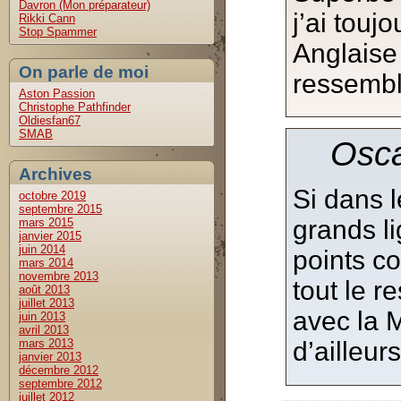
Davron (Mon préparateur)
j’ai touj
Rikki Cann
Stop Spammer
Anglaise 
On parle de moi
ressembl
Aston Passion
Christophe Pathfinder
Oldiesfan67
SMAB
Osca
Archives
Si dans 
octobre 2019
septembre 2015
grands li
mars 2015
janvier 2015
juin 2014
points c
mars 2014
novembre 2013
tout le 
août 2013
juillet 2013
avec la 
juin 2013
avril 2013
mars 2013
d’ailleur
janvier 2013
décembre 2012
septembre 2012
juillet 2012