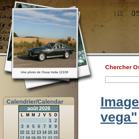
Chercher Os
Une photo de Oscar India 12106
Image
Calendrier/Calendar
août 2026
vega"
L
M
M
J
V
S
D
1
2
3
4
5
6
7
8
9
10
11
12
13
14
15
16
17
18
19
20
21
22
23