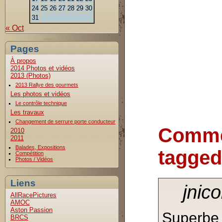
24
25
26
27
28
29
30
31
« Oct
Pages
À propos
2014 Photos et vidéos
2013 (Photos)
2013 Rallye des gourmets
Les photos et vidéos
Le contrôle technique
Les travaux
Changement de serrure porte conducteur
Comme
2010
2011
Balades, Expositions
tagged
Compétition
Photos / Vidéos
Liens
jnic
AllRacePictures
AMOC
Aston Passion
Superbe 
BRCS